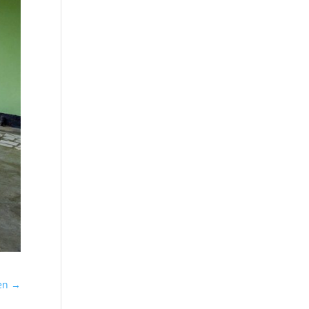
ken
→