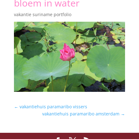
bloem in water
vakantie suriname portfolio
←
vakantiehuis paramaribo vissers
vakantiehuis paramaribo amsterdam
→