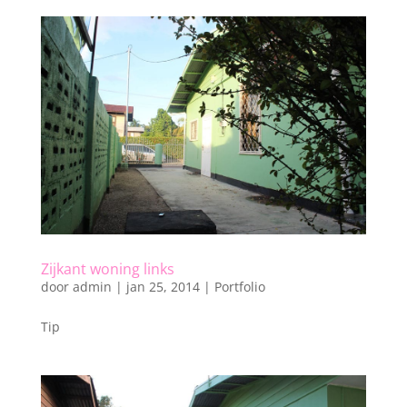
Zijkant woning links
door
admin
|
jan 25, 2014
|
Portfolio
Tip