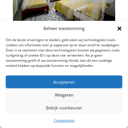
Beheer toestemming
←
Vakantiehuis Suriname Slaapkamer groot 4
Om de beste ervaringen te bieden, gebruiken wij technologieën zoals
cookies om informatie over je apparaat op te slaan en/of te raadplegen.
Vakantiehuis Suriname Slaapkamer groot 1
→
Door in te stemmen met deze technologieën kunnen wij gegevens zoals
surfgedrag of unieke ID's op deze site verwerken. Als je geen
toestemming geeft of uw toestemming intrekt, kan dit een nadelige
invloed hebben op bepaalde functies en mogelijkheden.
©2024 Huren in Paramaribo | All Rights Reserved |
Accepteren
Ontworpen door
Dorff Design | Online Marketing
Bureau Suriname
Weigeren
Bekijk voorkeuren
Cookiebeleid