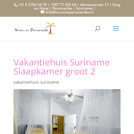
+31 6 3706 54 70 | +597 77 355 64 | Alamoestraat 17 | Zorg
en Hoop | Paramaribo | Suriname |
info@hureninparamaribo.nl
Vakantiehuis Suriname
Slaapkamer groot 2
vakantiehuis suriname