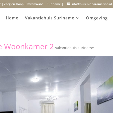
7 | Zorg en Hoop | Paramaribo | Suriname |
info@hureninparamaribo.nl
Home
Vakantiehuis Suriname
Omgeving
me Woonkamer 2
vakantiehuis suriname