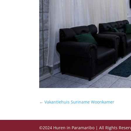
←
Vakantiehuis Suriname Woonkamer
©2024 Huren in Paramaribo | All Rights Rese