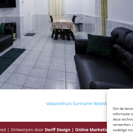
Vakantiehuis Suriname Woonkamer – Keu
Om de beste
informatie 
deze techno
verwerken. 
rved | Ontworpen door
Dorff Design | Online Marketing Bureau S
nadelige in