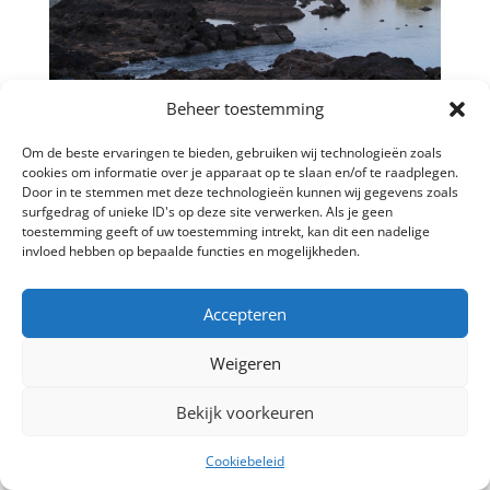
Beheer toestemming
←
vakantiehuis paramaribo amsterdam
Om de beste ervaringen te bieden, gebruiken wij technologieën zoals
Vakantie Suriname palmbomen
→
cookies om informatie over je apparaat op te slaan en/of te raadplegen.
Door in te stemmen met deze technologieën kunnen wij gegevens zoals
surfgedrag of unieke ID's op deze site verwerken. Als je geen
toestemming geeft of uw toestemming intrekt, kan dit een nadelige
invloed hebben op bepaalde functies en mogelijkheden.
©2024 Huren in Paramaribo | All Rights Reserved |
Accepteren
Ontworpen door
Dorff Design | Online Marketing
Bureau Suriname
Weigeren
Bekijk voorkeuren
Cookiebeleid