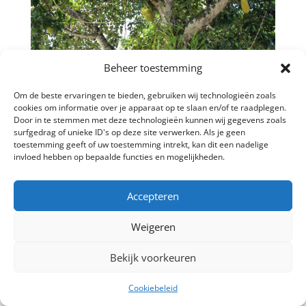
Beheer toestemming
←
vakantiehuis paramaribo vlindertje
Om de beste ervaringen te bieden, gebruiken wij technologieën zoals
cookies om informatie over je apparaat op te slaan en/of te raadplegen.
vakantiehuis paramaribo waterbloem
→
Door in te stemmen met deze technologieën kunnen wij gegevens zoals
surfgedrag of unieke ID's op deze site verwerken. Als je geen
toestemming geeft of uw toestemming intrekt, kan dit een nadelige
invloed hebben op bepaalde functies en mogelijkheden.
©2024 Huren in Paramaribo | All Rights Reserved |
Accepteren
Ontworpen door
Dorff Design | Online Marketing
Bureau Suriname
Weigeren
Bekijk voorkeuren
Cookiebeleid